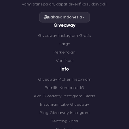
yang transparan, dapat diverifikasi, dan adil.
Bahasa Indonesia
Giveaway
Giveaway Instagram Gratis
Harga
Perkenalan
Verifikasi
Info
Giveaway Picker Instagram
Pemilih Komentar IG
Alat Giveaway Instagram Gratis
Instagram Like Giveaway
Blog Giveaway Instagram
Tentang Kami