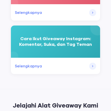
Selengkapnya
Cara Ikut Giveaway Instagram:
Komentar, Suka, dan Tag Teman
Selengkapnya
Jelajahi Alat Giveaway Kami