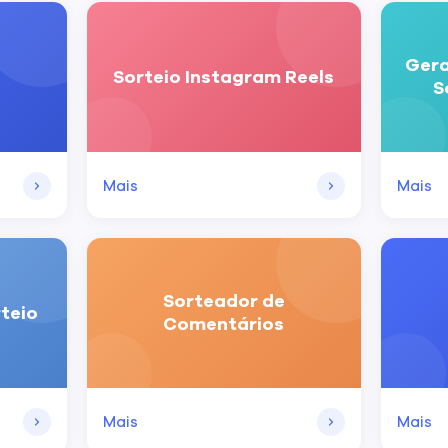
Gera
Sorteio Instagram Reels
S
Mais
Mais
Sorteador de
teio
Comentários
Mais
Mais