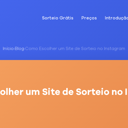
Sorteio Grátis
Preços
Introduçã
Início
›
Blog
›
Como Escolher um Site de Sorteio no Instagram
lher um Site de Sorteio no