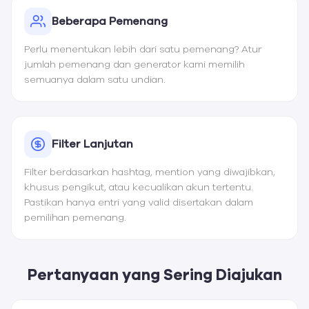
Beberapa Pemenang
Perlu menentukan lebih dari satu pemenang? Atur
jumlah pemenang dan generator kami memilih
semuanya dalam satu undian.
Filter Lanjutan
Filter berdasarkan hashtag, mention yang diwajibkan,
khusus pengikut, atau kecualikan akun tertentu.
Pastikan hanya entri yang valid disertakan dalam
pemilihan pemenang.
Pertanyaan yang Sering Diajukan