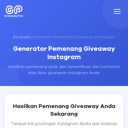
Beranda
›
Generator Pemenang Giveaway Instagram
Generator Pemenang Giveaway
Instagram
Hasilkan pemenang acak dan terverifikasi dari komentar
atau likes giveaway Instagram Anda.
Hasilkan Pemenang Giveaway Anda
Sekarang
Tempel link postingan Instagram Anda dan biarkan