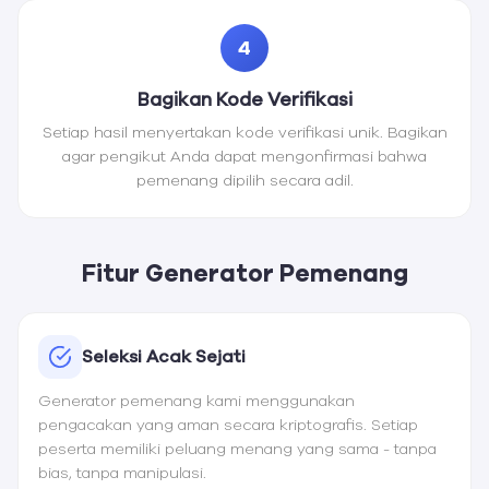
4
Bagikan Kode Verifikasi
Setiap hasil menyertakan kode verifikasi unik. Bagikan
agar pengikut Anda dapat mengonfirmasi bahwa
pemenang dipilih secara adil.
Fitur Generator Pemenang
Seleksi Acak Sejati
Generator pemenang kami menggunakan
pengacakan yang aman secara kriptografis. Setiap
peserta memiliki peluang menang yang sama - tanpa
bias, tanpa manipulasi.