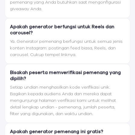
pemenang yang Anda butuhkan saat mengonfigurasi
giveaway Anda.
Apakah generator berfungsi untuk Reels dan
carousel?
Ya. Generator pemenang berfungsi untuk semua jenis
konten Instagram: postingan feed biasa, Reels, dan
carousel. Cukup tempel linknya.
Bisakah peserta memverifikasi pemenang yang
dipilih?
Setiap undian menghasilkan kode verifikasi unik.
Bagikan kepada audiens Anda dan mereka dapat
mengunjungi halaman verifikasi kami untuk melihat
detail lengkap undian - pemenang, jumlah peserta,
filter yang digunakan, dan waktu undian.
Apakah generator pemenang ini gratis?