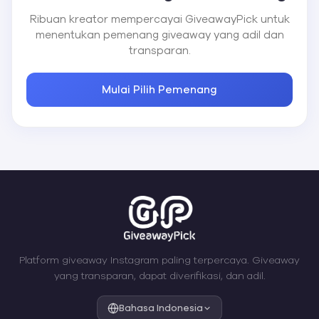
Ribuan kreator mempercayai GiveawayPick untuk
menentukan pemenang giveaway yang adil dan
transparan.
Mulai Pilih Pemenang
Platform giveaway Instagram paling terpercaya. Giveaway
yang transparan, dapat diverifikasi, dan adil.
Bahasa Indonesia