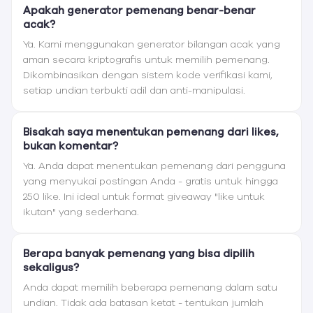
Apakah generator pemenang benar-benar
acak?
Ya. Kami menggunakan generator bilangan acak yang
aman secara kriptografis untuk memilih pemenang.
Dikombinasikan dengan sistem kode verifikasi kami,
setiap undian terbukti adil dan anti-manipulasi.
Bisakah saya menentukan pemenang dari likes,
bukan komentar?
Ya. Anda dapat menentukan pemenang dari pengguna
yang menyukai postingan Anda - gratis untuk hingga
250 like. Ini ideal untuk format giveaway "like untuk
ikutan" yang sederhana.
Berapa banyak pemenang yang bisa dipilih
sekaligus?
Anda dapat memilih beberapa pemenang dalam satu
undian. Tidak ada batasan ketat - tentukan jumlah