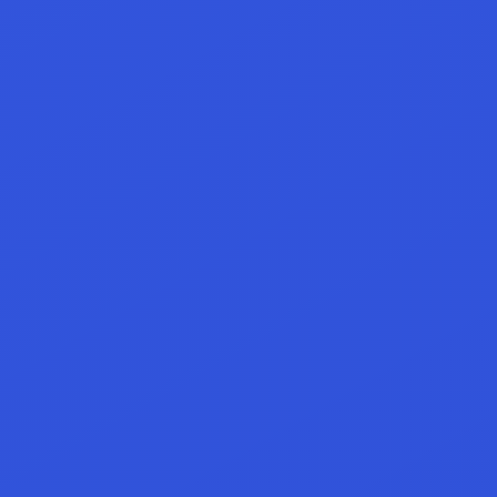
@usr4****
Liked and joining