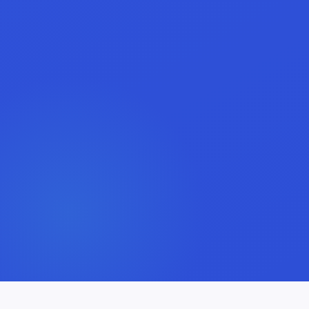
es ont rejoint hier
124.319.274
mentions j'aime/commentaires ont 