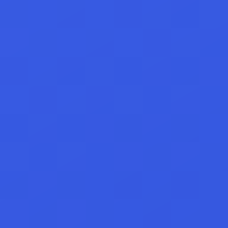
@usr_****
Hope I win!