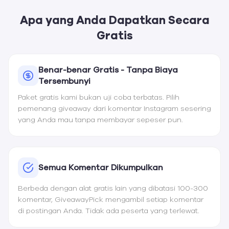
Apa yang Anda Dapatkan Secara
Gratis
Benar-benar Gratis - Tanpa Biaya
Tersembunyi
Paket gratis kami bukan uji coba terbatas. Pilih
pemenang giveaway dari komentar Instagram sesering
yang Anda mau tanpa membayar sepeser pun.
Semua Komentar Dikumpulkan
Berbeda dengan alat gratis lain yang dibatasi 100-300
komentar, GiveawayPick mengambil setiap komentar
di postingan Anda. Tidak ada peserta yang terlewat.