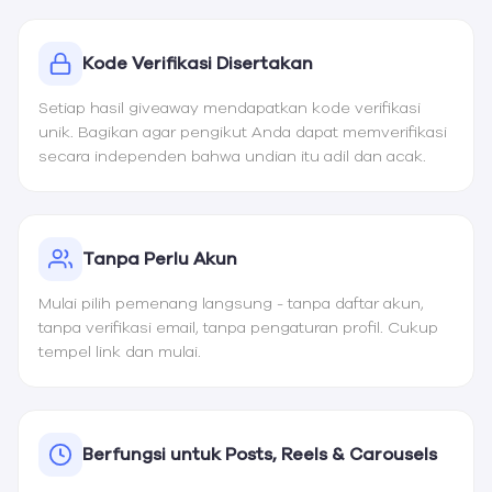
Kode Verifikasi Disertakan
Setiap hasil giveaway mendapatkan kode verifikasi
unik. Bagikan agar pengikut Anda dapat memverifikasi
secara independen bahwa undian itu adil dan acak.
Tanpa Perlu Akun
Mulai pilih pemenang langsung - tanpa daftar akun,
tanpa verifikasi email, tanpa pengaturan profil. Cukup
tempel link dan mulai.
Berfungsi untuk Posts, Reels & Carousels