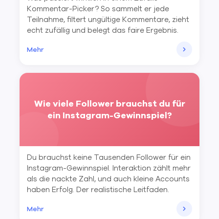
Kommentar-Picker? So sammelt er jede
Teilnahme, filtert ungültige Kommentare, zieht
echt zufällig und belegt das faire Ergebnis.
Mehr
Wie viele Follower brauchst du für
ein Instagram-Gewinnspiel?
Du brauchst keine Tausenden Follower für ein
Instagram-Gewinnspiel. Interaktion zählt mehr
als die nackte Zahl, und auch kleine Accounts
haben Erfolg. Der realistische Leitfaden.
Mehr