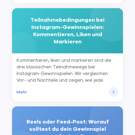
Teilnahmebedingungen bei
Instagram-Gewinnspielen:
Kommentieren, Liken und
Markieren
Kommentieren, liken und markieren sind die
drei klassischen Teilnahmewege bei
Instagram-Gewinnspielen. Wir vergleichen
Vor- und Nachteile und zeigen, wie jede
Variante fair ausgewertet wird.
Mehr
Reels oder Feed-Post: Worauf
solltest du dein Gewinnspiel