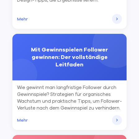
Design-Tipps, die Ergebnisse liefern.
Mehr
Mit Gewinnspielen Follower
gewinnen: Der vollständige
Leitfaden
Wie gewinnt man langfristige Follower durch
Gewinnspiele? Strategien für organisches
Wachstum und praktische Tipps, um Follower-
Verluste nach dem Gewinnspiel zu verhindern.
Mehr