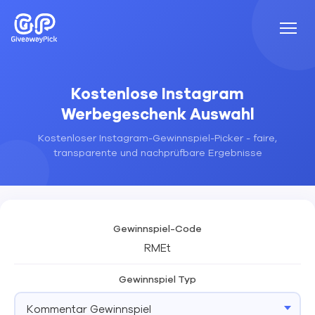
Kostenlose Instagram
Werbegeschenk Auswahl
Kostenloser Instagram-Gewinnspiel-Picker - faire,
transparente und nachprüfbare Ergebnisse
Gewinnspiel-Code
RMEt
Gewinnspiel Typ
Kommentar Gewinnspiel