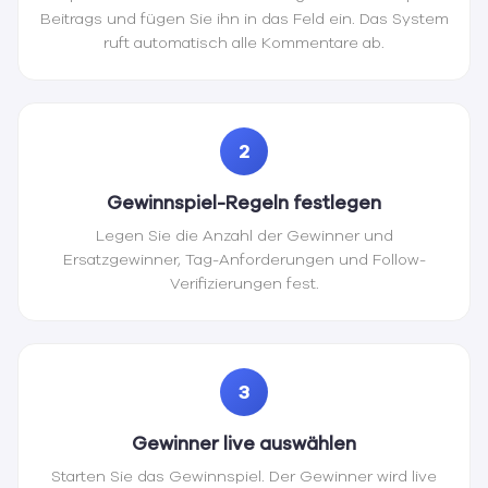
love this 😍
Beitrags und fügen Sie ihn in das Feld ein. Das System
giulia_m
ruft automatisch alle Kommentare ab.
yes please!
noah.p
entered ✅
chiara.v
good luck all 🤞
lucas.b
2
me me me! 🔥
emma_rt
🙏🙏
Gewinnspiel-Regeln festlegen
martin_p
hope i win!
Legen Sie die Anzahl der Gewinner und
sara.d
Ersatzgewinner, Tag-Anforderungen und Follow-
done ✅✅
leo.m
Verifizierungen fest.
in it to win it 🎉
3
Gewinner live auswählen
Starten Sie das Gewinnspiel. Der Gewinner wird live