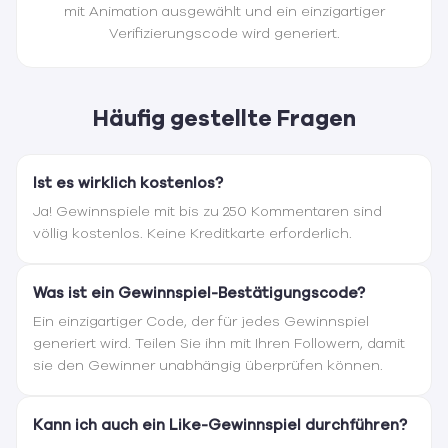
mit Animation ausgewählt und ein einzigartiger
Verifizierungscode wird generiert.
Häufig gestellte Fragen
Ist es wirklich kostenlos?
Ja! Gewinnspiele mit bis zu 250 Kommentaren sind
völlig kostenlos. Keine Kreditkarte erforderlich.
Was ist ein Gewinnspiel-Bestätigungscode?
Ein einzigartiger Code, der für jedes Gewinnspiel
generiert wird. Teilen Sie ihn mit Ihren Followern, damit
sie den Gewinner unabhängig überprüfen können.
Kann ich auch ein Like-Gewinnspiel durchführen?