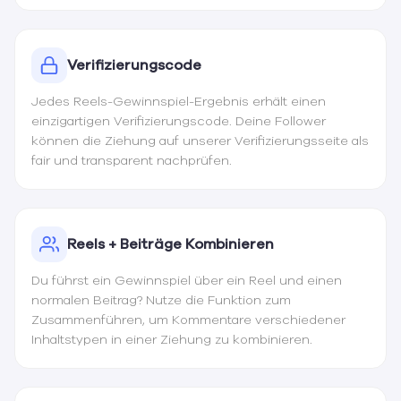
Verifizierungscode
Jedes Reels-Gewinnspiel-Ergebnis erhält einen
einzigartigen Verifizierungscode. Deine Follower
können die Ziehung auf unserer Verifizierungsseite als
fair und transparent nachprüfen.
Reels + Beiträge Kombinieren
Du führst ein Gewinnspiel über ein Reel und einen
normalen Beitrag? Nutze die Funktion zum
Zusammenführen, um Kommentare verschiedener
Inhaltstypen in einer Ziehung zu kombinieren.