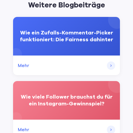
Weitere Blogbeiträge
Wie ein Zufalls-Kommentar-Picker
funktioniert: Die Fairness dahinter
Mehr
Wie viele Follower brauchst du für
ein Instagram-Gewinnspiel?
Mehr