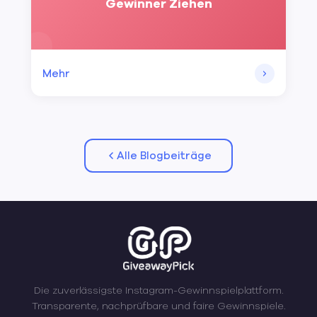
Gewinner Ziehen
Mehr
Alle Blogbeiträge
Die zuverlässigste Instagram-Gewinnspielplattform.
Transparente, nachprüfbare und faire Gewinnspiele.