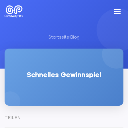
Startseite
›
Blog
Schnelles Gewinnspiel
TEILEN