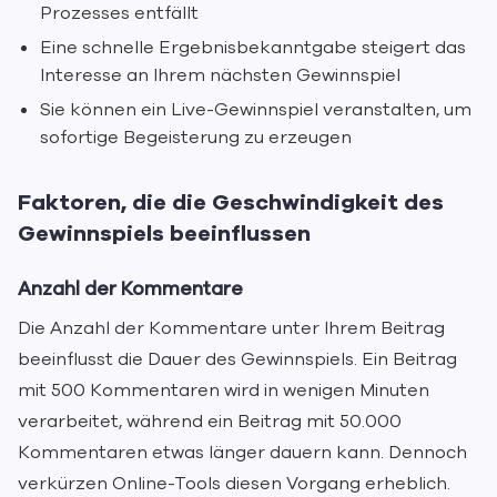
Prozesses entfällt
Eine schnelle Ergebnisbekanntgabe steigert das
Interesse an Ihrem nächsten Gewinnspiel
Sie können ein Live-Gewinnspiel veranstalten, um
sofortige Begeisterung zu erzeugen
Faktoren, die die Geschwindigkeit des
Gewinnspiels beeinflussen
Anzahl der Kommentare
Die Anzahl der Kommentare unter Ihrem Beitrag
beeinflusst die Dauer des Gewinnspiels. Ein Beitrag
mit 500 Kommentaren wird in wenigen Minuten
verarbeitet, während ein Beitrag mit 50.000
Kommentaren etwas länger dauern kann. Dennoch
verkürzen Online-Tools diesen Vorgang erheblich.