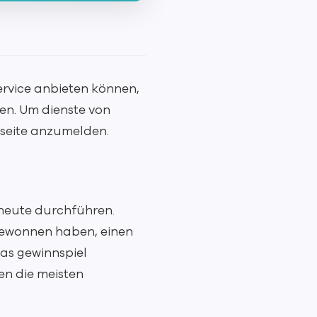
ervice anbieten können,
en. Um dienste von
bseite anzumelden.
 heute durchführen.
gewonnen haben, einen
das gewinnspiel
en die meisten