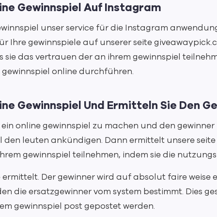
line Gewinnspiel Auf Instagram
ewinnspiel unser service für die Instagram anwendung
für Ihre gewinnspiele auf unserer seite giveawaypick
 sie das vertrauen der an ihrem gewinnspiel teilne
 gewinnspiel online durchführen.
ine Gewinnspiel Und Ermitteln Sie Den G
r, ein online gewinnspiel zu machen und den gewinner 
el den leuten ankündigen. Dann ermittelt unsere seit
 ihrem gewinnspiel teilnehmen, indem sie die nutzung
 ermittelt. Der gewinner wird auf absolut faire weise
n die ersatzgewinner vom system bestimmt. Dies ges
em gewinnspiel post gepostet werden.