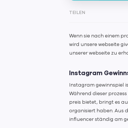
TEILEN
Wenn sie nach einem pro
wird unsere webseite gi
unserer webseite zu erh
Instagram Gewinns
Instagram gewinnspiel i
Während dieser prozess
preis bietet, bringt es
organisiert haben. Aus
influencer ständig am ge