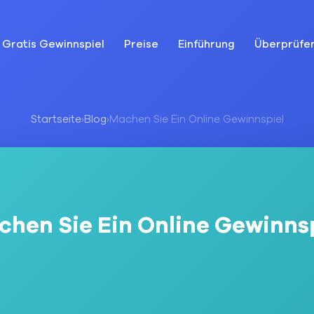
Gratis Gewinnspiel
Preise
Einführung
Überprüfe
Startseite
›
Blog
›
Machen Sie Ein Online Gewinnspiel
hen Sie Ein Online Gewinns