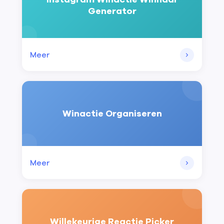
Generator
Meer
Winactie Organiseren
Meer
Willekeurige Reactie Picker