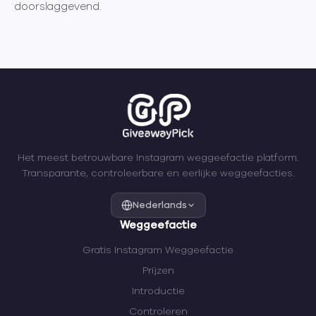
doorslaggevend.
Het meest betrouwbare Instagram weggeefactie platform.
Transparante, controleerbare en eerlijke weggeefacties.
Nederlands
Weggeefactie
Gratis Instagram Weggeefactie
Prijzen
Introductie
Controleren