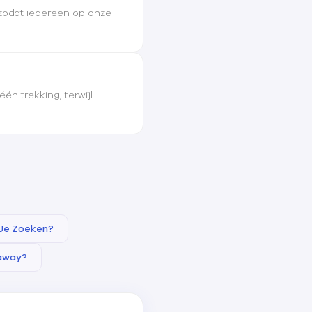
 zodat iedereen op onze
n trekking, terwijl
 Je Zoeken?
eaway?