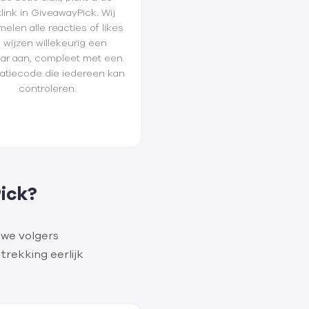
link in GiveawayPick. Wij
elen alle reacties of likes
 wijzen willekeurig een
ar aan, compleet met een
catiecode die iedereen kan
controleren.
ick?
uwe volgers
rekking eerlijk