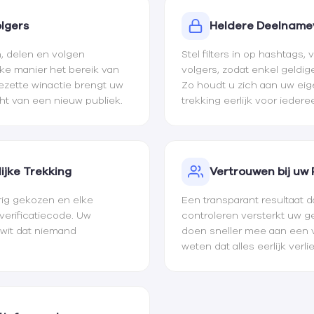
lgers
Heldere Deelnam
, delen en volgen
Stel filters in op hashtags,
jke manier het bereik van
volgers, zodat enkel geldi
ezette winactie brengt uw
Zo houdt u zich aan uw eige
t van een nieuw publiek.
trekking eerlijk voor iedere
ijke Trekking
Vertrouwen bij uw 
rig gekozen en elke
Een transparant resultaat 
 verificatiecode. Uw
controleren versterkt uw g
 wit dat niemand
doen sneller mee aan een v
weten dat alles eerlijk verli