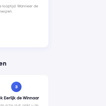
e looptijd. Wanneer de
nwijzen.
en
3
k Eerlijk de Winnaar
 de actie sluit, plakt u de