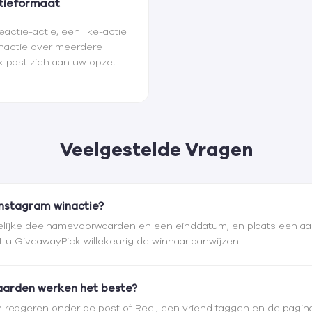
ctieformaat
actie-actie, een like-actie
nactie over meerdere
k past zich aan uw opzet
Veelgestelde Vragen
Instagram winactie?
uidelijke deelnamevoorwaarden en een einddatum, en plaats een aan
at u GiveawayPick willekeurig de winnaar aanwijzen.
arden werken het beste?
n reageren onder de post of Reel, een vriend taggen en de pagin