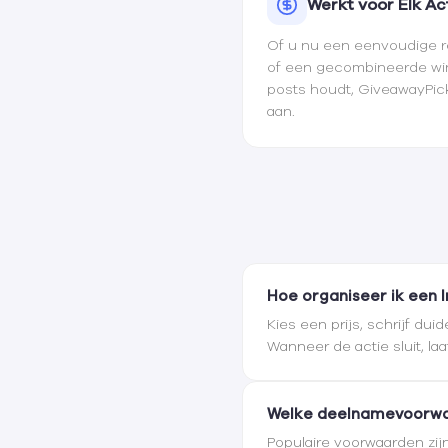
Werkt voor Elk A
Of u nu een eenvoudige re
of een gecombineerde wi
posts houdt, GiveawayPic
aan.
Hoe organiseer ik een 
Kies een prijs, schrijf d
Wanneer de actie sluit, la
Welke deelnamevoorwa
Populaire voorwaarden zij