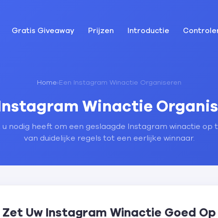
Gratis Giveaway
Prijzen
Introductie
Controle
Home
›
Een Instagram Winactie Organiseren
Instagram Winactie Organi
t u nodig heeft om een geslaagde Instagram winactie op t
van duidelijke regels tot een eerlijke winnaar.
Zet Uw Instagram Winactie Goed Op