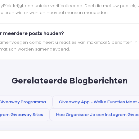
yPick krijgt een unieke verificatiecode. Deel die met uw publiek,
ntroleren wie er won en hoeveel mensen meededen.
er meerdere posts houden?
Samenvoegen combineert u reacties van maximaal 5 berichten in éé
omatisch worden samengevoegd.
Gerelateerde Blogberichten
 Giveaway Programma
Giveaway App - Welke Functies Moet
gram Giveaway Sites
Hoe Organiseer Je een Instagram Giv