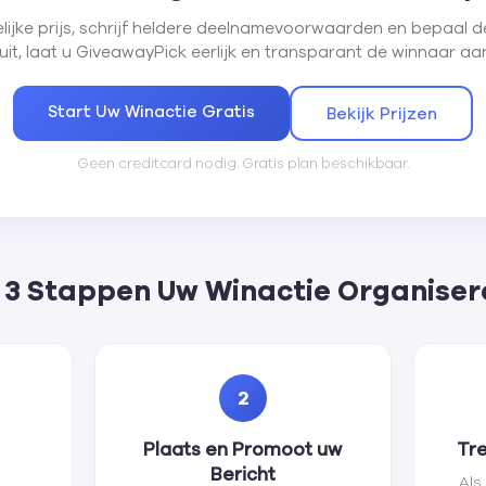
ijke prijs, schrijf heldere deelnamevoorwaarden en bepaal d
luit, laat u GiveawayPick eerlijk en transparant de winnaar aa
Start Uw Winactie Gratis
Bekijk Prijzen
Geen creditcard nodig. Gratis plan beschikbaar.
n 3 Stappen Uw Winactie Organiser
2
Plaats en Promoot uw
Tre
Bericht
Als