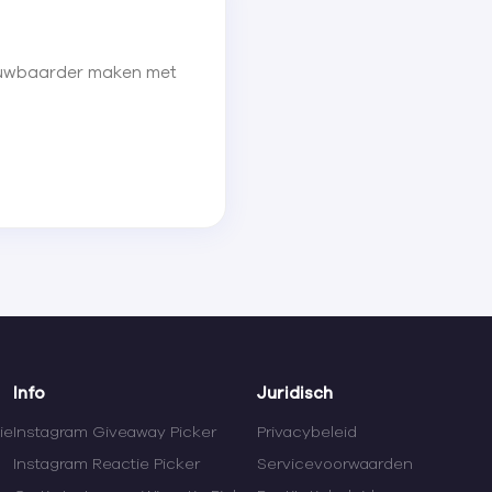
trouwbaarder maken met
Info
Juridisch
ie
Instagram Giveaway Picker
Privacybeleid
Instagram Reactie Picker
Servicevoorwaarden