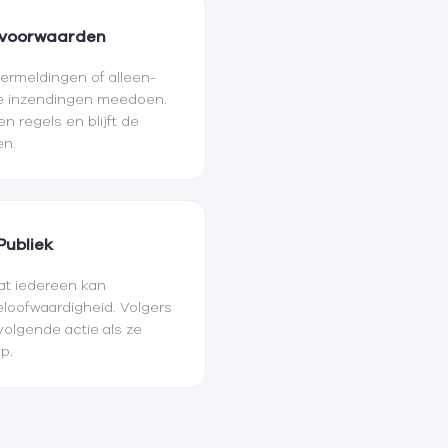
evoorwaarden
 vermeldingen of alleen-
ge inzendingen meedoen.
n regels en blijft de
en.
Publiek
dat iedereen kan
eloofwaardigheid. Volgers
olgende actie als ze
ep.