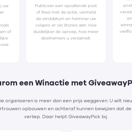
post
ij uw
Publiceer een opvallende post
verzam
er
of Reel met de actie, vermeld
en
de einddatum en herinner uw
winna
zoals
volgers er via Stories aan. Hoe
verifi
gen of
duidelijker de oproep, hoe meer
ijke
deelnemers u verzamelt.
ssie
rom een Winactie met GiveawayP
ie organiseren is meer dan een prijs weggeven. U wilt nie
rtrouwen opbouwen en achteraf kunnen bewijzen dat de t
verliep. Daar helpt GiveawayPick bij.