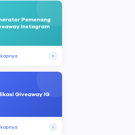
nerator Pemenang
veaway Instagram
gkapnya
likasi Giveaway IG
gkapnya