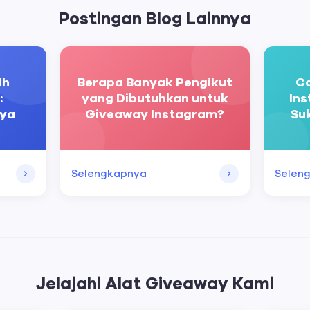
Postingan Blog Lainnya
ih
Berapa Banyak Pengikut
Ca
:
yang Dibutuhkan untuk
Ins
nya
Giveaway Instagram?
Su
Selengkapnya
Selen
Jelajahi Alat Giveaway Kami