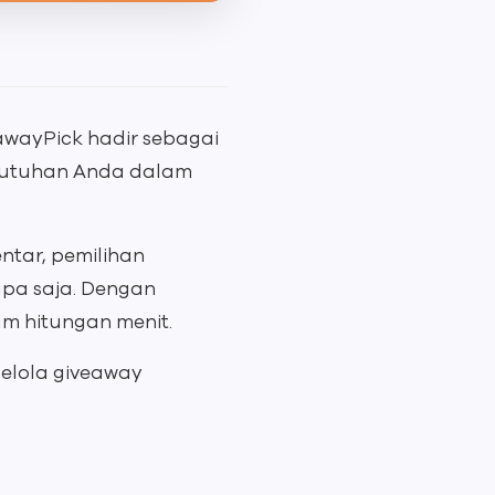
awayPick hadir sebagai
ebutuhan Anda dalam
tar, pemilihan
apa saja. Dengan
m hitungan menit.
elola giveaway