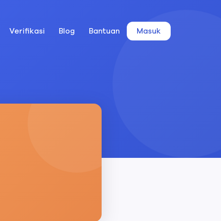
Verifikasi
Blog
Bantuan
Masuk