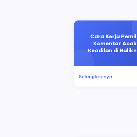
Cara Kerja Pemil
Komentar Acak
Keadilan di Balik
Selengkapnya