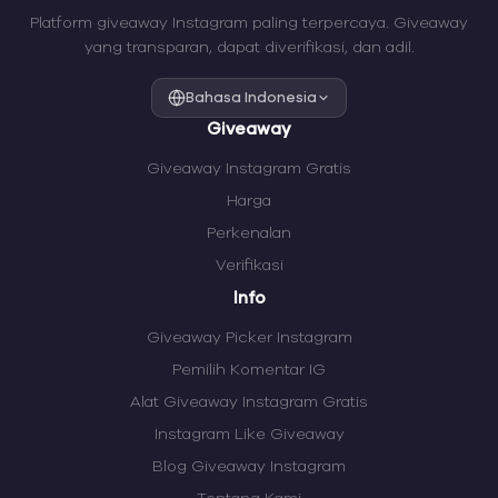
Platform giveaway Instagram paling terpercaya. Giveaway
yang transparan, dapat diverifikasi, dan adil.
Bahasa Indonesia
Giveaway
Giveaway Instagram Gratis
Harga
Perkenalan
Verifikasi
Info
Giveaway Picker Instagram
Pemilih Komentar IG
Alat Giveaway Instagram Gratis
Instagram Like Giveaway
Blog Giveaway Instagram