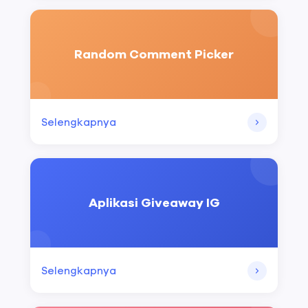
Random Comment Picker
Selengkapnya
Aplikasi Giveaway IG
Selengkapnya