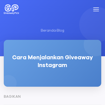
Beranda
›
Blog
Cara Menjalankan Giveaway
Instagram
BAGIKAN