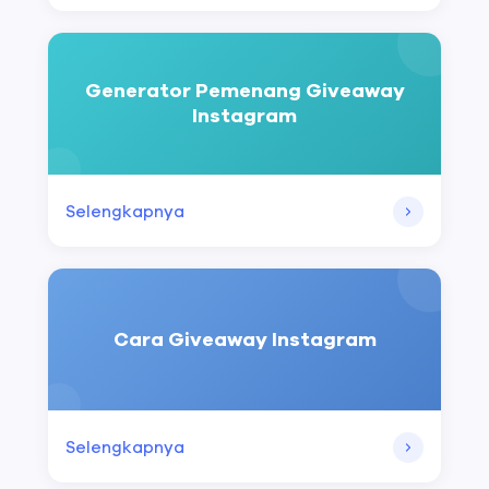
Generator Pemenang Giveaway
Instagram
Selengkapnya
Cara Giveaway Instagram
Selengkapnya