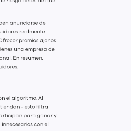
de riesgo antes de que
eben anunciarse de
guidores realmente
 Ofrecer premios ajenos
 tienes una empresa de
onal. En resumen,
uidores.
n el algoritmo. Al
iendan - esto filtra
participan para ganar y
innecesarios con el