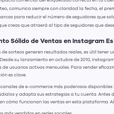
impacto comercial del etiquetado correcto en tu cue
teo, comunica siempre con claridad la fecha, el pre
arcas para reducir el número de seguidores que sol
ue creas que atraerá al tipo de seguidores que des
to Sólido de Ventas en Instagram E
e sorteos generen resultados reales, es útil tener u
Desde su lanzamiento en octubre de 2010, Instagram
nes de usuarios activos mensuales. Para vender eficaz
ión es clave.
 canales de e-commerce más poderosos disponibles h
túdialos y adapta sus estrategias a tu cuenta. Antes
en cómo funcionan las ventas en esta plataforma. Al
os más vendidos en redes sociales