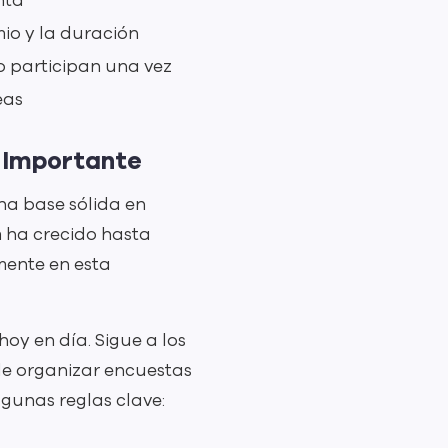
nta
mio y la duración
o participan una vez
eas
s Importante
na base sólida en
 ha crecido hasta
mente en esta
oy en día. Sigue a los
 de organizar encuestas
gunas reglas clave: