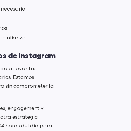
 necesario
mos
 confianza
os de Instagram
ara apoyar tus
arios. Estamos
a sin comprometer la
ikes, engagement y
otra estrategia
 24 horas del día para