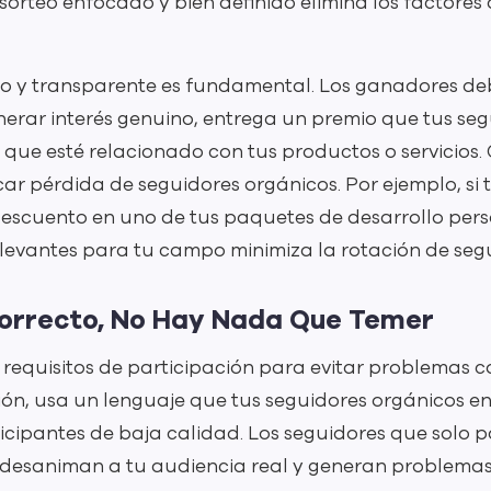
sorteo enfocado y bien definido elimina los factores 
sto y transparente es fundamental. Los ganadores d
nerar interés genuino, entrega un premio que tus se
 que esté relacionado con tus productos o servicios.
ar pérdida de seguidores orgánicos. Por ejemplo, si
descuento en uno de tus paquetes de desarrollo pers
levantes para tu campo minimiza la rotación de seg
Correcto, No Hay Nada Que Temer
 requisitos de participación para evitar problemas co
ción, usa un lenguaje que tus seguidores orgánicos ent
icipantes de baja calidad. Los seguidores que solo 
 desaniman a tu audiencia real y generan problemas 