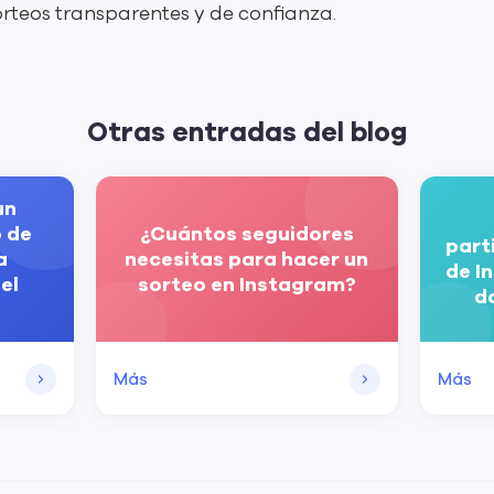
rteos transparentes y de confianza.
Otras entradas del blog
un
o de
¿Cuántos seguidores
part
a
necesitas para hacer un
de I
el
sorteo en Instagram?
da
Más
Más