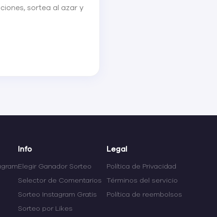
ciones, sortea al azar y
Info
Legal
tagram
Elegir Ganador Sorteo
Política de Privacidad
Selector de Comentarios
Términos del servicio
Sorteo Instagram Gratis
Política de reembolsos
Sorteo por Likes