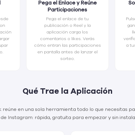
l
Pega el Enlace y Reúne
So
Participaciones
esde
Pega el enlace de tu
Puls
con
publicación o Reel y la
gan
cación
aplicación carga los
l
argar
comentarios o likes. Verás
verif
upar
cómo entran las participaciones
a tu
o.
en pantalla antes de lanzar el
sorteo.
Qué Trae la Aplicación
 reúne en una sola herramienta todo lo que necesitas p
 de Instagram: rápida, gratuita para empezar y sin instala