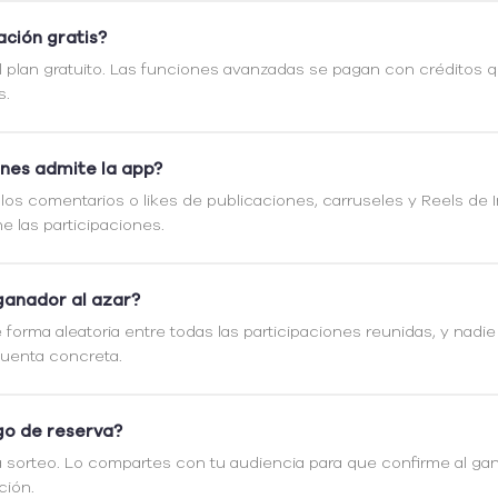
ación gratis?
 plan gratuito. Las funciones avanzadas se pagan con créditos 
s.
ones admite la app?
 los comentarios o likes de publicaciones, carruseles y Reels de 
ne las participaciones.
 ganador al azar?
e forma aleatoria entre todas las participaciones reunidas, y nadie
cuenta concreta.
go de reserva?
a sorteo. Lo compartes con tu audiencia para que confirme al ga
ación
.