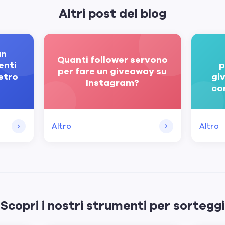
Altri post del blog
un
Quanti follower servono
enti
p
per fare un giveaway su
ietro
gi
Instagram?
co
Altro
Altro
Scopri i nostri strumenti per sorteggi