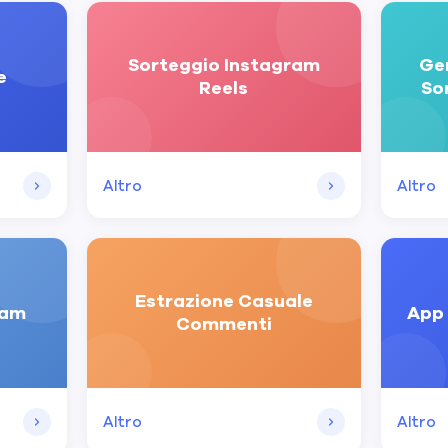
Sorteggio Instagram
Ge
e
Reels
So
Altro
Altro
Estrazione Casuale
ram
App 
Commenti
Altro
Altro