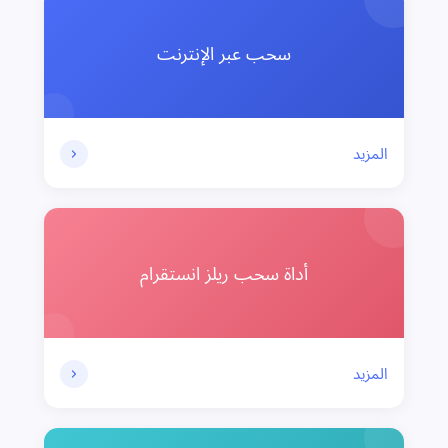
سحب عبر الإنترنت
المزيد
أداة سحب ريلز انستقرام
المزيد