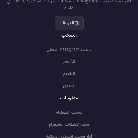
أكثر منصات سحب Instagram موثوقية. سحوبات شفافة وقابلة للتحقق
وعادلة.
العربية
السحب
سحب Instagram مجاني
الأسعار
التقديم
التحقق
معلومات
سحب انستقرام
مختار تعليقات انستقرام
أداة سحب انستقرام مجانية