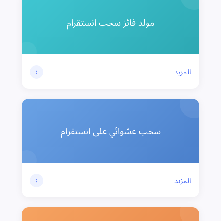
مولد فائز سحب انستقرام
المزيد
سحب عشوائي على انستقرام
المزيد