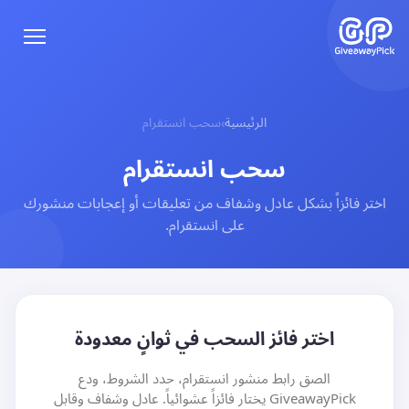
الرئيسية
سحب انستقرام
›
سحب انستقرام
اختر فائزاً بشكل عادل وشفاف من تعليقات أو إعجابات منشورك
على انستقرام.
اختر فائز السحب في ثوانٍ معدودة
الصق رابط منشور انستقرام، حدد الشروط، ودع
GiveawayPick يختار فائزاً عشوائياً. عادل وشفاف وقابل