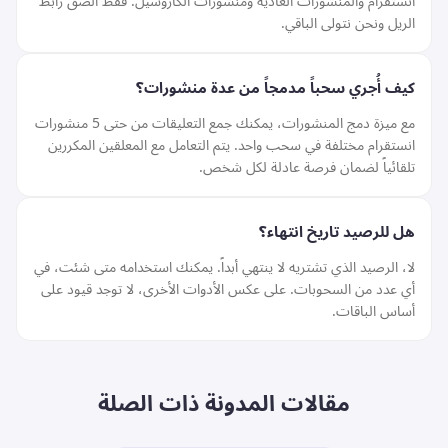
انستقرام والمنشورات العادية ومنشورات الكاروسيل. فقط الصق رابط
الريل ونحن نتولى الباقي.
كيف أُجري سحباً مدمجاً من عدة منشورات؟
مع ميزة دمج المنشورات، يمكنك جمع التعليقات من حتى 5 منشورات
انستقرام مختلفة في سحب واحد. يتم التعامل مع المعلقين المكررين
تلقائياً لضمان فرصة عادلة لكل شخص.
هل للرصيد تاريخ انتهاء؟
لا، الرصيد الذي تشتريه لا ينتهي أبداً. يمكنك استخدامه متى شئت، في
أي عدد من السحوبات. على عكس الأدوات الأخرى، لا توجد قيود على
أساس الباقات.
مقالات المدونة ذات الصلة