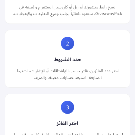
انسخ رابط منشورك أو ريل أو كاروسيل انستقرام والصقه في
GiveawayPick. سنقوم تلقائياً بجلب جميع التعليقات والإعجابات.
2
حدد الشروط
اختر عدد الفائزين، فلتر حسب الهاشتاقات أو الإشارات، اشترط
المتابعة، استبعد حسابات معينة، والمزيد.
3
اختر الفائز
اضغط على زر السحب وشاهد اختيار الفائز مباشرة. كل نتيجة تحصل