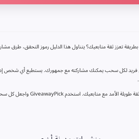
طريقة تعزز ثقة متابعيك؟ يتناول هذا الدليل رموز التحقق، طرق مشاركة 
Giveaw رمز تحقق فريد لكل سحب يمكنك مشاركته مع جمهورك. يستطيع أي شخص 
الشفافية في إعلان النتائج تبني ثقة طوي
منشورات مدونة أخرى