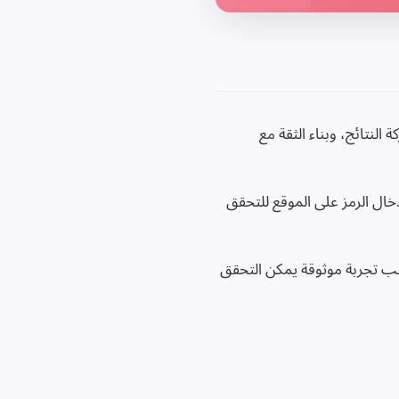
النتائج، وبناء الثقة مع
إدخال الرمز على الموقع للتحقق
لة الأمد مع متابعيك. استخدم GiveawayPick واجعل كل سحب تجربة موثوقة يمكن التحقق