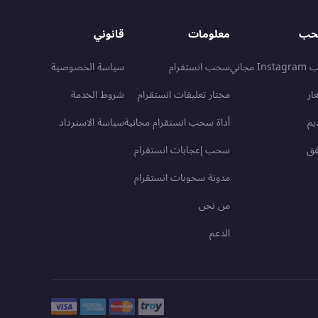
حب
معلومات
قانوني
I مجاني
سحب انستقرام
سياسة الخصوصية
ار
مختار تعليقات انستقرام
شروط الخدمة
يم
أداة سحب انستقرام مجانية
سياسة الاسترداد
قق
سحب إعجابات انستقرام
مدونة سحوبات انستقرام
من نحن
الدعم