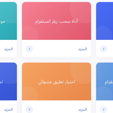
أداة سحب ريلز انستقرام
مول
المزيد
المزيد
رام
اختيار تعليق عشوائي
تط
المزيد
المزيد