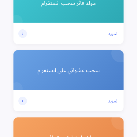
مولد فائز سحب انستقرام
المزيد
سحب عشوائي على انستقرام
المزيد