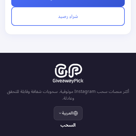
شراء رصيد
أكثر منصات سحب Instagram موثوقية. سحوبات شفافة وقابلة للتحقق
وعادلة.
العربية
السحب